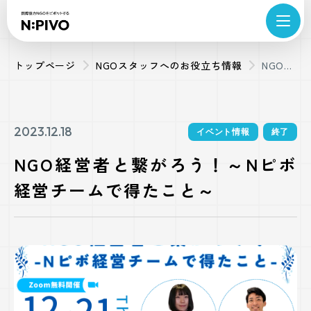
トップページ
NGOスタッフへのお役立ち情報
NGO経
営者と
繋がろ
う！～
2023.12.18
イベント情報
終了
Nピボ
NGO経営者と繋がろう！～Nピボ
経営チ
経営チームで得たこと～
ームで
得たこ
と～