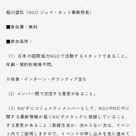
稲川望氏（
NGO
ジュマ・ネット事務局長）
■参加費：無料
■参加条件：
（
1
）日本の国際協力
NGO
で活動するスタッフであること。
年齢・契約形態等不問。
※役員・インターン・ボランティア含む
（
2
）メンバー間で交流する意思があること。
（
3
）
N
ピボにコミュニティメンバーとして、
NGO
や
N
ピボに
関する最新情報が届く
N
ピボスラックに登録していること、
する意思があること（登録方法が、分からない方は、イベン
ト内でご説明しますので、イベントの申し込みを先に進めて