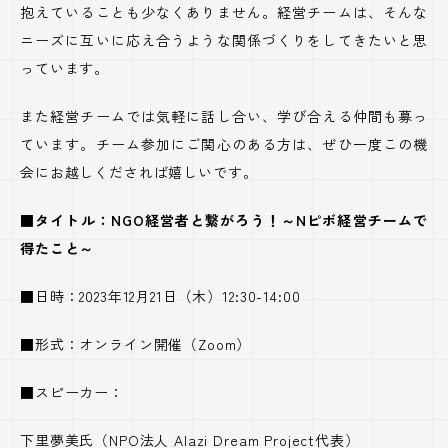
抱えていることも少なくありません。経営チームは、そんな
ニーズに互いに応え合うような関係づくりをしてきたいと思
っています。
また経営チームでは気軽に話し合い、学び合える仲間も募っ
ています。チーム参加にご関心のある方は、ぜひ一度この機
会にお越しくだされば嬉しいです。
■タイトル：NGO経営者と繋がろう！～Nピボ経営チームで
得たこと～
■日時：
2023
年
12
月
21
日（木）
12:30-14:00
■形式：オンライン開催（
Zoom
）
■スピーカー：
下里夢美氏（
NPO
法人
Alazi Dream Project
代表）