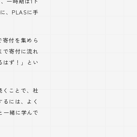
が、一時期は
1
ト
に、
PLAS
に手
で寄付を集めら
まで寄付に流れ
るはず！」とい
続くことで、社
するには、よく
と一緒に学んで