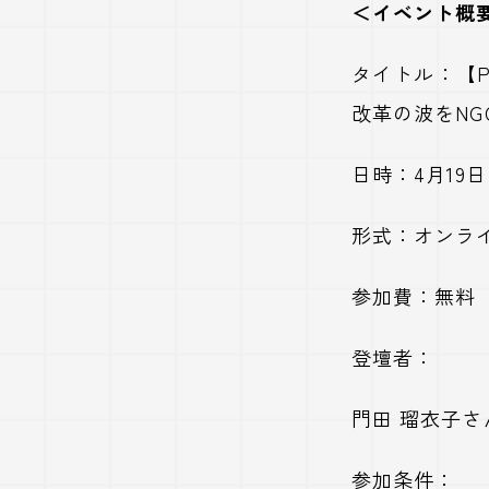
＜イベント概
タイトル：【
改革の波を
NG
日時：
4
月
19
日
形式：オンラ
参加費：無料
登壇者：
門田 瑠衣子
参加条件：