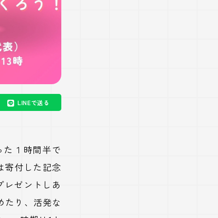
LINEで送る
った１時間半で
は寄付した記念
プレゼントしあ
めたり、活発な