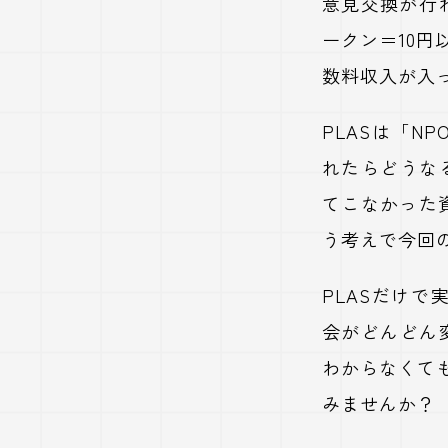
意見交換が行
ークン＝
10
円
数料収入が入
PLAS
は「
NP
れたらどうな
てこなかった
う考えで今回
PLAS
だけで
会がどんどん
わからなくて
みませんか？