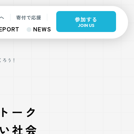
へ
寄付で応援
参加する
JOIN US
EPORT
NEWS
くろう！
×トーク
い社会