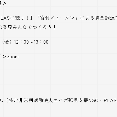
要＞
PLAS
に続け！】「寄付×トークン」による資金調達
O
業界みんなでつくろう！
（金）
12
：
00
～
13
：
00
イン
zoom
さん（特定非営利活動法人エイズ孤児支援
NGO
・
PLAS