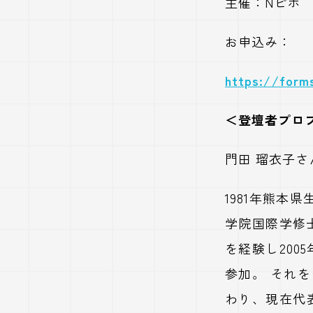
主催：
N
ピボ
お申込み：
https://for
＜登壇者プロ
門田 瑠衣子
1981
年熊本県
学院国際学修
を経験し
2005
参加。 それ
わり、現在代