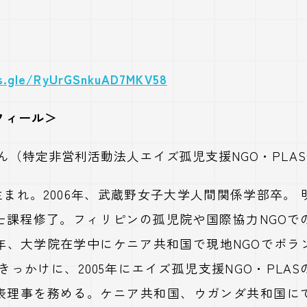
ms.gle/RyUrGSnkuAD7MKV58
フィール＞
さん（特定非営利活動法人エイズ孤児支援
NGO
・
PLAS
生まれ。
2006
年、武蔵野女子大学人間関係学部卒。 
士課程修了。フィリピンの孤児院や国際協力
NGO
で
年、大学院在学中にケニア共和国で現地
NGO
でボラ
をきっかけに、
2005
年にエイズ孤児支援
NGO
・
PLAS
表理事を務める。ケニア共和国、ウガンダ共和国に