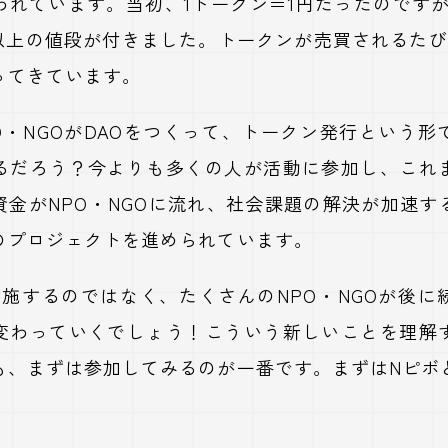
われています。当初、
1
トークン＝
1
円だったのです
以上の値段が付きました。トークンが売買されるたび
ってきています。
O
・
NGO
が
DAO
をつくって、トークン発行という形
るだろう？今よりも多くの人が活動に参加し、これ
資金が
NPO
・
NGO
に流れ、社会課題の解決が加速す
のプロジェクトを進められています。
実施するのではなく、たくさんの
NPO
・
NGO
が後に
変わっていくでしょう！こういう新しいことを理解
も、まずは参加してみるのが一番です。まずは
N
ピボ