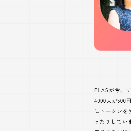
PLAS
が今、
4000
人が
500
にトークンを
ったりしてい