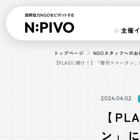
主催
トップページ
NGOスタッフへの
【PLASに続け！】「寄付×トークン
2024.04.02
【PL
ン」