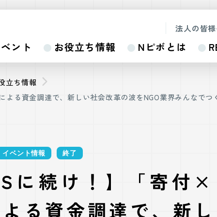
法人の皆様
イベント
お役立ち情報
Nピボとは
R
お役立ち情報
」による資金調達で、新しい社会改革の波をNGO業界みんなでつ
イベント情報
終了
ASに続け！】「寄付
による資金調達で、新し