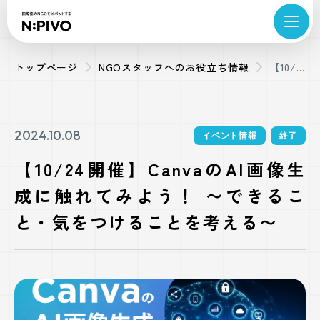
トップページ
NGOスタッフへのお役立ち情報
【10/24
開催】
Canva
のAI画
2024.10.08
イベント情報
終了
像生成
【10/24開催】CanvaのAI画像生
に触れ
成に触れてみよう！ 〜できるこ
てみよ
う！ 〜
と・気をつけることを考える〜
できる
こと・
気をつ
けるこ
とを考