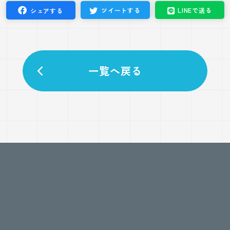
ツイート
する
LINEで
送る
シェア
する
一覧へ戻る