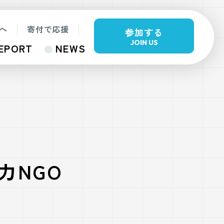
へ
寄付で応援
参加する
JOIN US
EPORT
NEWS
力NGO