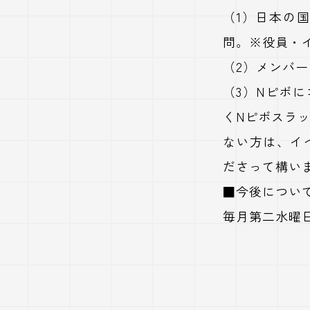
（1）日本の
問。※役員・
（2）メンバ
（3）Nピボ
くNピボスラ
ない方は、イ
ださって構い
■今後につい
毎月第二水曜日の