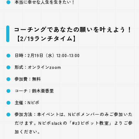
本当に幸せな人生を生きたい！
コーチングであなたの願いを叶えよう！
【2/19ランチタイム】
日時：
2
月
19
日（水）
12:00-13:00
形式：オンライン
zoom
参加費：無料
コーチ：鈴木亜香里
主催：
N
ピボ
参加方法：本イベントは、
N
ピボメンバーのみご参加いた
だけます。
N
ピボ
slack
の「
#z3
ピボット教室」よりご参
加ください。