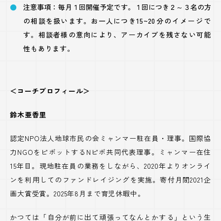
注意事項：毎月１回開催予定です。１回につき２～３名の方
の相談を扱います。お一人につき
15~20
分のイメージで
す。相談者様の意向により、アーカイブを残さない可能
性もあります。
＜コーチプロフィール＞
鈴木亜香里
認定
NPO
法人地球市民の会ミャンマー駐在員・理事。国際協
力
NGO
をピボットする
N
ピボ共同代表理事。ミャンマー在住
15
年目。現地駐在員の業務をしながら、
2020
年よりオンライ
ンを利用してのファンドレイジングを実施。寄付月間
2021
企
画大賞受賞。
2025
年
8
月まで育児休暇中。
かつては「自分が前に出て頑張ってなんとかする」という生