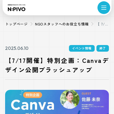
トップページ
NGOスタッフへのお役立ち情報
【7/17
開催】
特別企
画：
2025.06.10
イベント情報
終了
Canva
【7/17開催】特別企画：Canvaデ
デザイ
ザイン公開ブラッシュアップ
ン公開
ブラッ
シュア
ップ