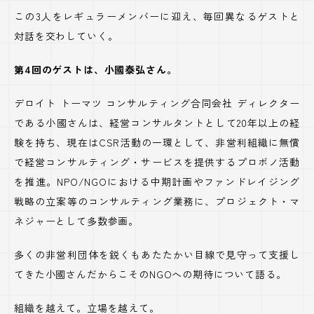
この
3
人をレギュラーメンバーに迎え、毎回異なるゲストと
対話を交わしていく。
第4回のゲストは、小國泰弘さん。
デロイト トーマツ コンサルティング合同会社 ディレクター
である小國さんは、経営コンサルタントとして
20
年以上の経
験を持ち、現在は
CSR
活動の一環として、非営利組織に無償
で経営コンサルティング・サービスを提供するプロボノ活動
を推進。
NPO/NGO
における中期計画やファンドレイジング
戦略の立案等のコンサルティング業務に、プロジェクト・マ
ネジャーとして多数参画。
多くの非営利団体を鋭くもあたたかい目線で見守って支援し
てきた小國さんだからこその
NGO
への期待について語る。
組織を越えて。立場を越えて。