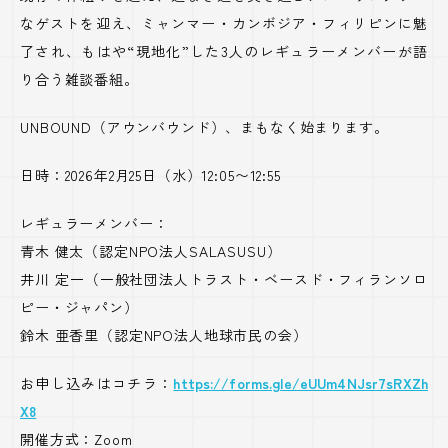
なゲストを迎え、ミャンマー・カンボジア・フィリピンに魅
了され、もはや“現地化”した
3
人のレギュラーメンバーが語
り合う雑談番組。
UNBOUND
（アウンバウンド）、まもなく始まります。
日時：
2026
年2月25日（水）
12:05
〜
12:55
レギュラーメンバー：
青木 健太（認定
NPO
法人
SALASUSU
）
井川 定一（一般社団法人トラスト・ベースド・フィランソロ
ピー・ジャパン）
鈴木 亜香里（認定
NPO
法人地球市民の会）
お申し込みはコチラ：
https://forms.gle/eUUm4NJsr7sRXZh
X8
開催方式：
Zoom