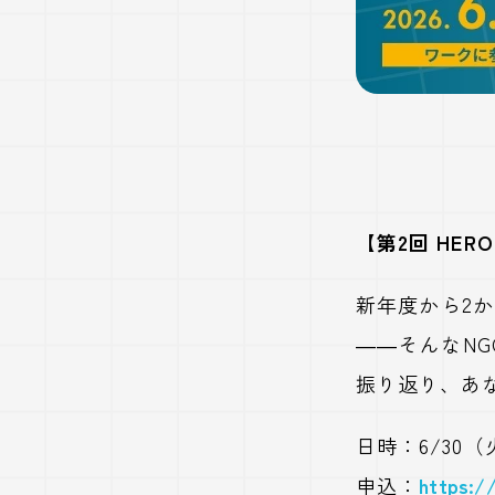
【第2回 HE
新年度から2
――そんなN
振り返り、あ
日時：6/30（火）
申込：
https:/