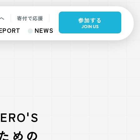
へ
寄付で応援
参加する
JOIN US
EPORT
NEWS
RO'S
のための