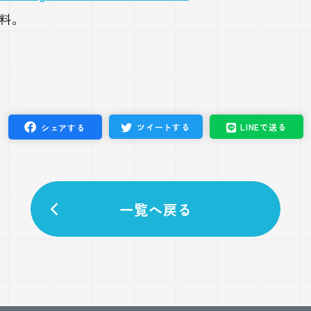
無料。
ツイート
する
LINEで
送る
シェア
する
一覧へ戻る