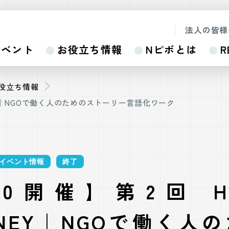
法人の皆様
イベント
お役立ち情報
Nピボとは
R
お役立ち情報
URNEY｜NGOで働く人のためのストーリー言語化ワーク
イベント情報
終了
30開催】第2回 HE
RNEY｜NGOで働く人