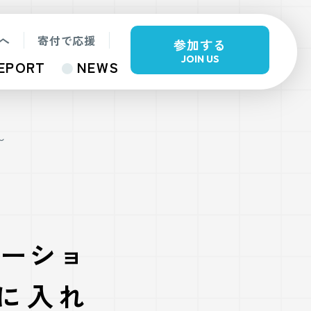
へ
寄付で応援
参加する
JOIN US
EPORT
NEWS
〜
テーショ
kに入れ