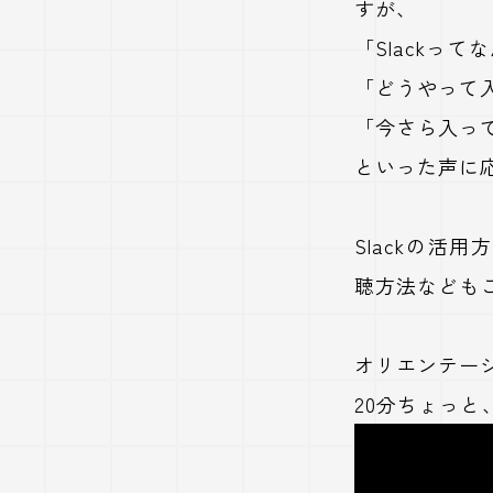
すが、
「Slackっ
「どうやって
「今さら入っ
といった声に
Slackの活
聴方法なども
オリエンテー
20分ちょっ