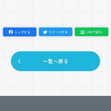
ツイート
する
LINEで
送る
シェア
する
一覧へ戻る