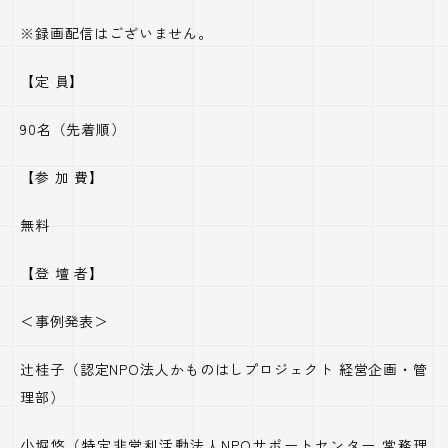
※録画配信はございません。
【定 員】
90名（先着順）
【参 加 費】
無料
【登 壇 者】
＜事例発表＞
辻桂子（認定
NPO
法人かものはしプロジェクト 経営企画・管
理部）
小堀悠（特定非営利活動法人
NPO
サポートセンター 常務理