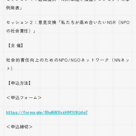
例発表」
セッション２：意見交換「私たちが高め合いたい
NSR
（
NPO
の社会責任）」
【主 催】
社会的責任向上のための
NPO/NGO
ネットワーク（
NN
ネッ
ト）
【申込方法】
＜申込フォーム＞
https://forms.gle/Rhd6WXyzHM1t9Udg7
＜申込締切＞