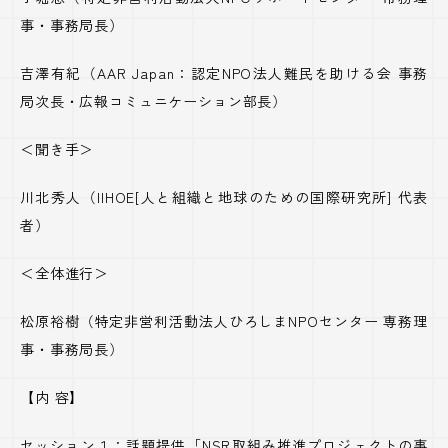
事・事務局長）
吉澤有紀（
AAR Japan
：認定
NPO
法人難民を助ける会 事務
局次長・広報コミュニケーション部長）
＜聞き手＞
川北秀人（
IIHOE[
人と組織と地球のための国際研究所
]
代表
者）
＜全体進行＞
松原裕樹（特定非営利活動法人ひろしま
NPO
センター 専務理
事・事務局長）
【内 容】
セッション１：話題提供「
NSR
取組み推進プロジェクトの事