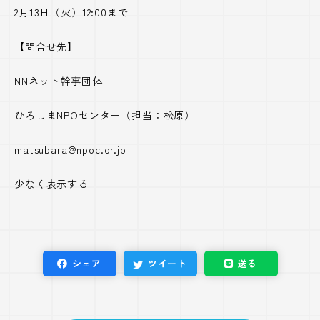
2月
13
日（火）
12:00
まで
【問合せ先】
NNネット幹事団体
ひろしま
NPO
センター（担当：松原）
matsubara@npoc.or.jp
少なく表示する
シェア
ツイート
送る