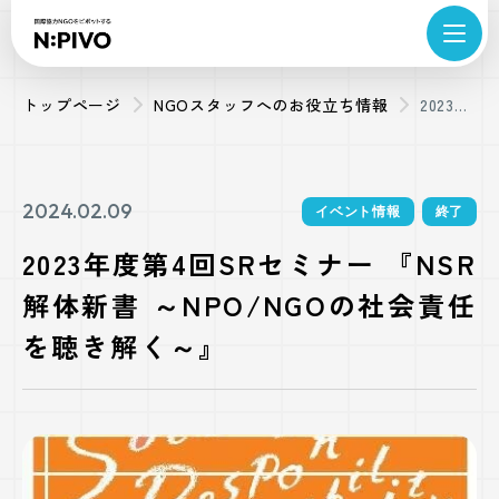
トップページ
NGOスタッフへのお役立ち情報
2023年
度第4
回SRセ
ミナー
2024.02.09
イベント情報
終了
『NSR
2023年度第4回SRセミナー 『NSR
解体新
解体新書 ～NPO/NGOの社会責任
書 ～
NPO/NG
を聴き解く～』
の社会
責任を
聴き解
く～』