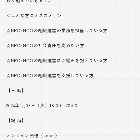
取り組んでいきます。
＜こんな方にオススメ！＞
☆
NPO/NGO
の組織運営の業務を担当している方
☆
NPO/NGO
の社会責任を高めたい方
☆
NPO/NGO
の組織運営にお悩みを抱えている方
☆
NPO/NGO
の組織運営を支援している方
【日 時】
2024年
2
月
13
日（火）
18:00
～
20:00
【場 所】
オンライン開催（
zoom
）