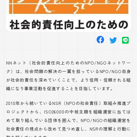
NNネット（社会的責任向上のための
NPO/NGO
ネットワー
ク）は、社会問題の解決の一翼を担っている
NPO/NGO
自身
が社会的責任を深めていくことで、より信用・信頼される組
織になり事業活動を促進することを目指しています。
2010年から続いている
NSR
（
NPO
の社会責任）取組み推進プ
ロジェクトから、
ISO26000
の中核主題を組織運営に当ては
めて取り組んでいる団体を囲んで、
NPO/NGO
の組織運営を
社会責任の視点から改めて見つめ直し、
NSR
の理解と行動に