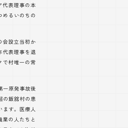
ェア代表理事の本
つめるいのちの
の会設立当初か
年代表理事を退
クで村唯一の常
第一原発事故後
超の飯舘村の患
います。医療人
職業の人たちと