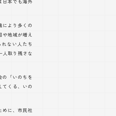
は日本でも海外
餓により多くの
国や地域が増え
られない人たち
一人取り残さな
会の「いのちを
えてくる、いの
ために、市民社