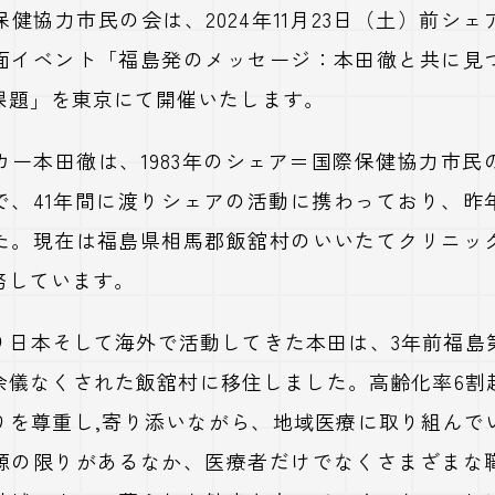
健協力市民の会は、2024年11月23日（土）前シ
面イベント「福島発のメッセージ：本田徹と共に見
課題」を東京にて開催いたします。
カー本田徹は、1983年のシェア＝国際保健協力市民
で、41年間に渡りシェアの活動に携わっており、昨
た。現在は福島県相馬郡飯舘村のいいたてクリニッ
務しています。
り日本そして海外で活動してきた本田は、3年前福島
余儀なくされた飯舘村に移住しました。高齢化率6割
りを尊重し,寄り添いながら、地域医療に取り組んで
源の限りがあるなか、医療者だけでなくさまざまな