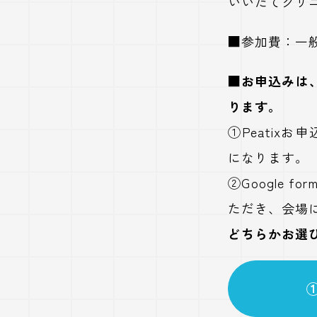
いいたてクリ
■
参加費：一般
■お申込みは
ります。
①Peatix
になります。
②Google f
ただき、会場
どちらかお選
①