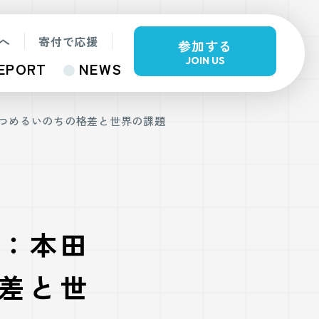
へ
寄付で応援
参加する
JOIN US
EPORT
NEWS
見つめるいのちの格差と世界の課題
ジ：本田
差と世