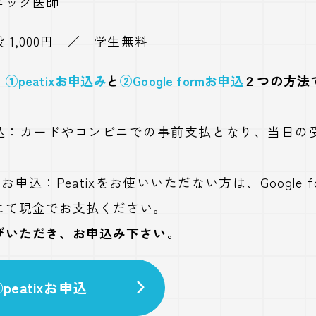
ニック医師
 1,000円 ／ 学生無料
、
①peatixお申込み
と
②Google formお申込
２つの方法
お申込：カードやコンビニでの事前支払となり、当日
ormお申込：Peatixをお使いいただない方は、Google 
にて現金でお支払ください。
びいただき、お申込み下さい。
peatixお申込