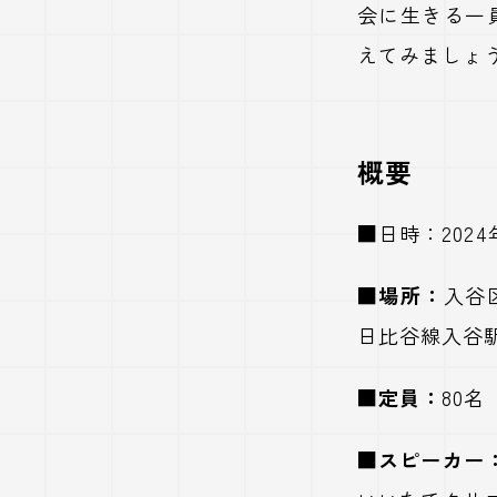
会に生きる一
えてみましょ
概要
■
日時：2024年
■場所：
入谷
日比谷線入谷
■定員：
80名
■スピーカー