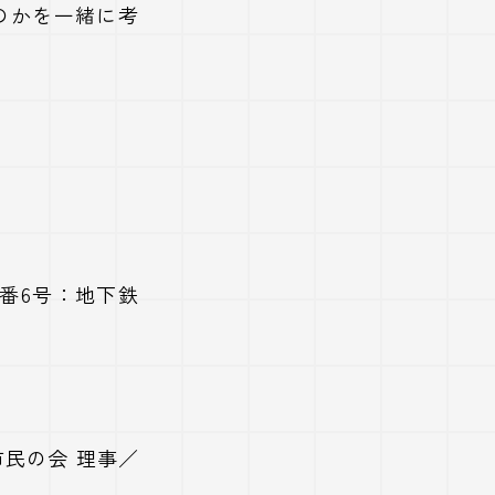
のかを一緒に考
5番6号：地下鉄
民の会 理事／