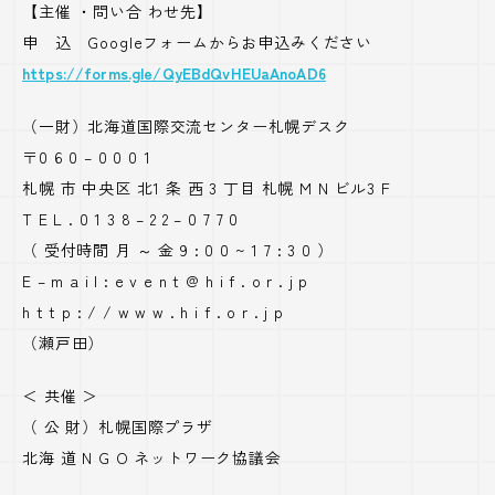
【主催 ・問い合 わせ先】
申 込 Googleフォームからお申込みください
https://forms.gle/QyEBdQvHEUaAnoAD6
（一財）北海道国際交流センター札幌デスク
〒0 6 0 – 0 0 0 1
札幌 市 中央区 北1 条 西 3 丁目 札幌 M N ビル3 F
T E L . 0 1 3 8 – 2 2 – 0 7 7 0
（ 受付時間 月 ～ 金 9 : 0 0 ~ 1 7 : 3 0 ）
E – m a i l : e v e n t @ h i f . o r . j p
h t t p : / / w w w . h i f . o r . j p
（瀬戸田）
＜ 共催 ＞
（ 公 財）札幌国際プラザ
北海 道 N G O ネットワーク協議会