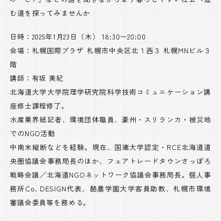
む道を探ってみませんか
日時：2025年1月23日（木） 18:30ー20:00
会場：札幌国際プラザ 札幌市中央区北１西３ 札幌MNビル３
階
講師：有坂 美紀
北海道大学大学院理学研究院科学技術コミュニケーション講
座修士課程修了。
水産業界紙記者、環境団体職員、豪州・スリランカ・被災地
でのNGO活動
中南米縦断などを経験。現在、国連大学認定・RCE北海道道
央圏協議会事務局長のほか、フェアトレードタウンさっぽろ
戦略会議／北海道NGOネットワーク協議会事務局長。個人事
務所Co. DESIGN代表、酪農学園大学客員助教、札幌市環境
審議会委員等を務める。