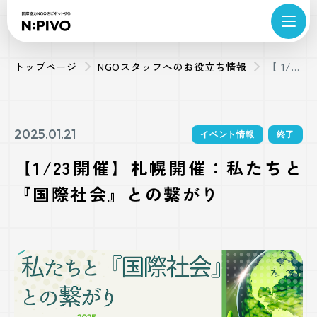
トップページ
NGOスタッフへのお役立ち情報
【1/23
開催】
札幌開
催：私
2025.01.21
イベント情報
終了
たちと
【1/23開催】札幌開催：私たちと
『国際
『国際社会』との繋がり
社会』
との繋
がり