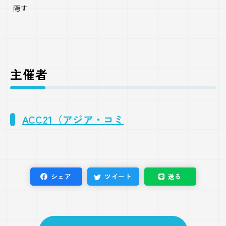
隠す
主催者
ACC21（アジア・コミ
シェア
ツイート
送る