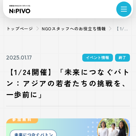
トップページ
NGOスタッフへのお役立ち情報
【1/24
開催】
「未来
につな
2025.01.17
イベント情報
終了
ぐバト
【1/24開催】「未来につなぐバト
ン：ア
ン：アジアの若者たちの挑戦を、
ジアの
若者た
一歩前に」
ちの挑
戦を、
一歩前
に」