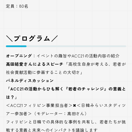
定員：80名
＼プログラム／
オープニング
：イベントの趣旨やACC21の活動内容の紹介
髙田結愛さんによるスピーチ
「高校生自身が考える、若者が
社会貢献活動に参画することの大切さ」
パネルディスカッション
「ACC21の活動からひも解く『若者のチャレンジ』の意義と
は？」
＜ACC21フィリピン事業担当者＞✖＜日韓みらいスタディツ
アー参加者＞（モデレーター：髙田さん）
フィリピンと日韓での具体的な事例を共有し、若者たちが挑
戦する意義と未来へのインパクトを議論します