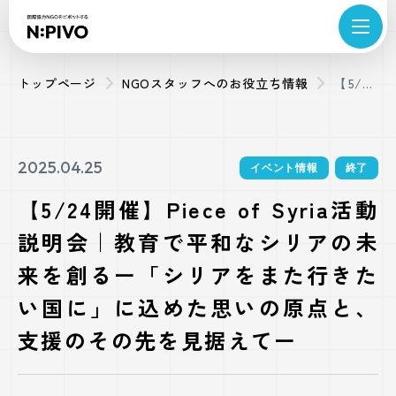
トップページ
NGOスタッフへのお役立ち情報
【5/24
開催】
Piece
of
2025.04.25
イベント情報
終了
Syria活
【5/24開催】Piece of Syria活動
動説明
説明会｜教育で平和なシリアの未
会｜教
育で平
来を創るー「シリアをまた行きた
和なシ
い国に」に込めた思いの原点と、
リアの
支援のその先を見据えてー
未来を
創るー
「シリ