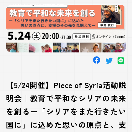
アをま
た行き
たい国
に」に
込めた
思いの
原点
と、支
援のそ
【5/24開催】Piece of Syria活動説
の先を
見据え
明会｜教育で平和なシリアの未来
てー
を創るー「シリアをまた行きたい
国に」に込めた思いの原点と、支