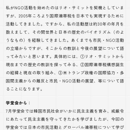
私がNGO活動を始めたのはリオ・サミットを契機としていま
すが、2005年ころより国際連帯税を日本でも実現するために
活動してきました。ですから、私の活動歴は約30年の年月を
数えまして、その間世界と日本の歴史のバイオリズム（のよ
うなもの）を経験してきました。あくまでも市民・NGO活動
の立場からですが、そこからの教訓と今後の展望について語
ってみたいと思います。具体的には、①リオ・サミットから
現在までの歴史の教訓を探ってみる、②国際連帯税構想誕生
の経緯と現在の取り組み、③米トランプ政権の国際協力・多
国間主義からの離反と市民・NGO活動の展望、等について語
ることになります。
学堂会から
：
7月学堂会では韓国市民社会がいかに民主主義を育み、戒厳令
にあたって民主主義を守ってきたかを学びましたが、今回の
学堂会では日本の市民活動とグローバル連帯税について学び