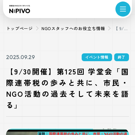
トップページ
NGOスタッフへのお役立ち情報
【9/30
開催】
第125
回 学堂
2025.09.29
イベント情報
終了
会「国
【9/30開催】第125回 学堂会「国
際連帯
際連帯税の歩みと共に、市民・
税の歩
みと共
NGO活動の過去そして未来を語
に、市
る」
民・
NGO活
動の過
去そし