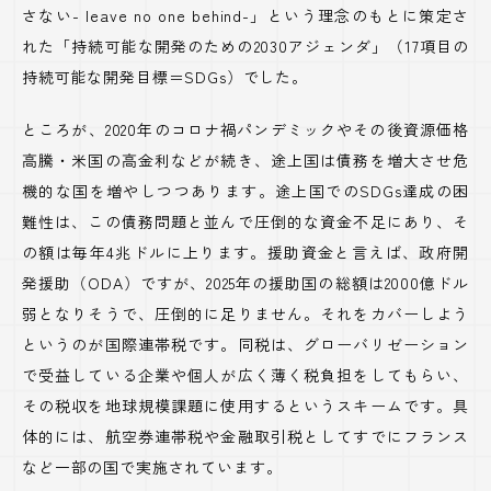
さない- leave no one behind-」という理念のもとに策定さ
れた「持続可能な開発のための2030アジェンダ」（17項目の
持続可能な開発目標＝SDGs）でした。
ところが、2020年のコロナ禍パンデミックやその後資源価格
高騰・米国の高金利などが続き、途上国は債務を増大させ危
機的な国を増やしつつあります。途上国でのSDGs達成の困
難性は、この債務問題と並んで圧倒的な資金不足にあり、そ
の額は毎年4兆ドルに上ります。援助資金と言えば、政府開
発援助（ODA）ですが、2025年の援助国の総額は2000億ドル
弱となりそうで、圧倒的に足りません。それをカバーしよう
というのが国際連帯税です。同税は、グローバリゼーション
で受益している企業や個人が広く薄く税負担をしてもらい、
その税収を地球規模課題に使用するというスキームです。具
体的には、航空券連帯税や金融取引税としてすでにフランス
など一部の国で実施されています。