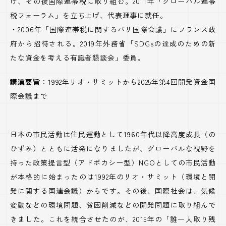
げ、その後国際連帯税に取り組む。2011年「グローバル連帯
税フォーラム」を立ち上げ、代表理事に就任。
・2006年「国際連帯税に関するパリ国際会議」にフランス政
府から招待される。2019年外務省「SDGsの達成のための新
たな資金を考える有識者懇談会」委員。
講演要旨
：1992年リオ・サミットから2025年第4回開発資金国
際会議まで
日本の市民活動は住民運動として1960年代以降高度成長（の
ひずみ）とともに活発になりましたが、グローバルな視野を
持った政策提言型（アドボカシー型）NGOとしての市民活動
が本格的に始まったのは1992年のリオ・サミット（環境と開
発に関する国連会議）からです。その後、国際社会は、気候
変動などの環境問題、貧困削減などの開発問題に取り組んで
きました。これを統合させたのが、2015年の「誰一人取り残