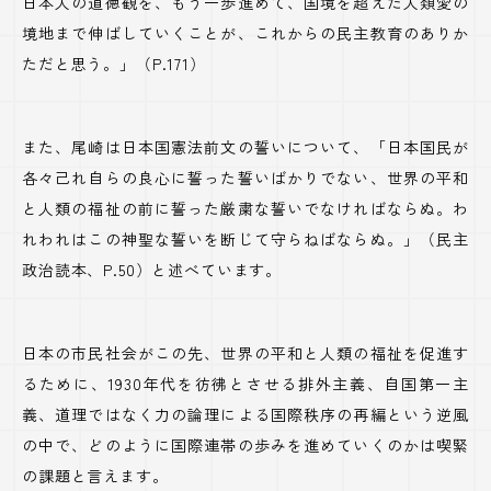
日本人の道徳観を、もう一歩進めて、国境を超えた人類愛の
境地まで伸ばしていくことが、これからの民主教育のありか
ただと思う。」（P.171）
また、尾崎は日本国憲法前文の誓いについて、「日本国民が
各々己れ自らの良心に誓った誓いばかりでない、世界の平和
と人類の福祉の前に誓った厳粛な誓いでなければならぬ。わ
れわれはこの神聖な誓いを断じて守らねばならぬ。」（民主
政治読本、P.50）と述べています。
日本の市民社会がこの先、世界の平和と人類の福祉を促進す
るために、1930年代を彷彿とさせる排外主義、自国第一主
義、道理ではなく力の論理による国際秩序の再編という逆風
の中で、どのように国際連帯の歩みを進めていくのかは喫緊
の課題と言えます。