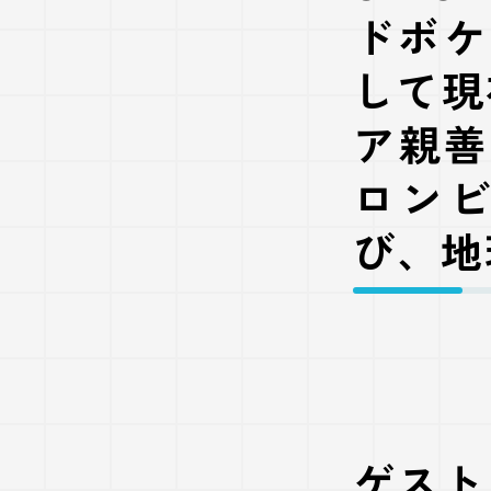
ドボケ
して現
ア親善
ロン
び、地
ゲスト