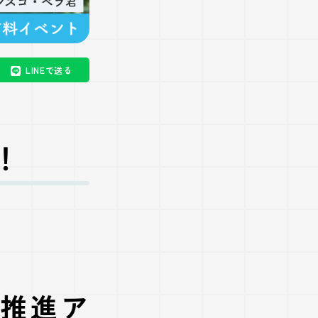
LINEで送る
！
ン推進ア