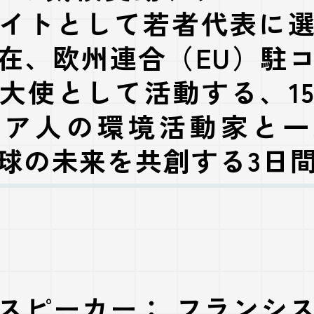
イトとして若者代表に
在、
欧州連合（EU）駐
大使
として活動する、
1
ビア人の環境活動家
と一
球の未来を共創する3日
スピーカー： フランシ