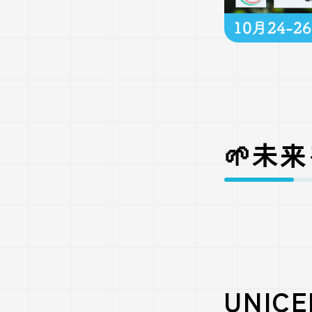
🌱未
UNI