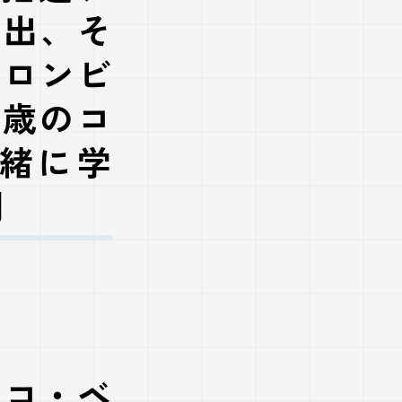
選出
、そ
コロンビ
5歳のコ
緒に学
間
スコ・ベ