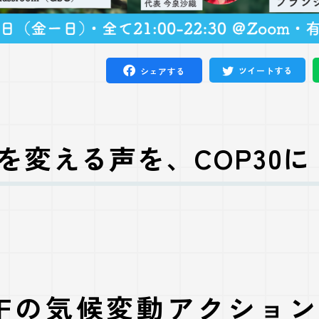
ツイートする
シェアする
来を変える声を、COP30に
CEFの気候変動アクショ