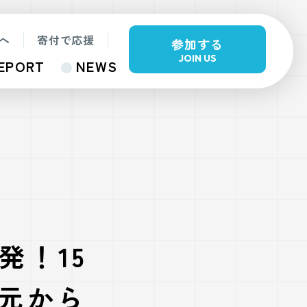
へ
寄付で応援
参加する
JOIN US
EPORT
NEWS
発！15
元から