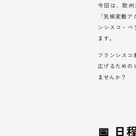
今回は、欧州連
「気候変動ア
ンシスコ・ベ
ます。
フランシスコ
広げるための
ませんか？
📅 日