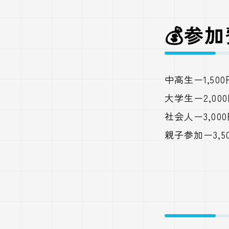
💰参
中高生ー1,50
大学生ー2,00
社会人ー3,00
親子参加ー3,5