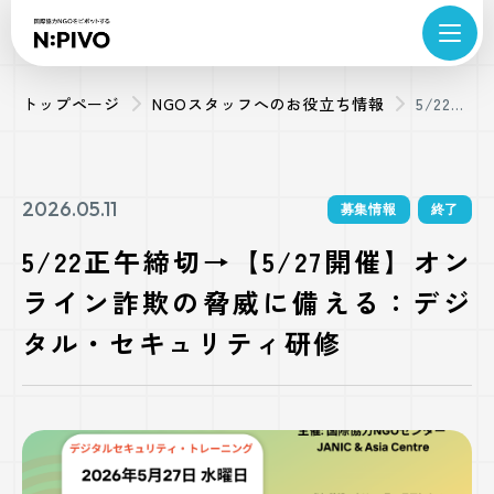
トップページ
NGOスタッフへのお役立ち情報
5/22正
午締切
→【5/27
開催】
2026.05.11
募集情報
終了
オンラ
5/22正午締切→【5/27開催】オン
イン詐
ライン詐欺の脅威に備える：デジ
欺の脅
威に備
タル・セキュリティ研修
える：
デジタ
ル・セ
キュリ
ティ研