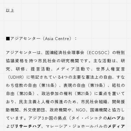
以上
■アジアセンター（Asia Centre）：
アジアセンターは、国連経済社会理事会（ECOSOC）の特別
協議資格を持つ市民社会の研究機関です。主な活動は、研
究、研修、提言活動、メディア活動で、世界人権宣言
（UDHR）に明記されている4つの主要な憲法上の自由、すな
わち信教の自由（第18条）、表現の自由（第19条）、結社の
自由（第20条）、政治参加の権利（第21条）に重点を置いて
おり、民主主義と人権の推進のため、市民社会組織、開発援
助機関、外交使節団、政府機関や、NGO、国連機関と協力し
ています。アジア3か国の拠点（タイ・バンコクの
AIハブ
お
よび
リサーチハブ
、マレーシア・ジョホールバルの
メディア