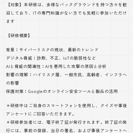
【対象】本研修は、多様なバックグラウンドを持つ方々を歓
迎しており、ITの専門知識がない方でも気軽に参加いただけ
ます
【研修概要】
背景
：
サイバーリスクの現状、最新のトレンド
デジタル脅威
：
詐欺、不正、IoTの脆弱性など
AI
と脅威の関連性
：
AIを悪用した攻撃の原因と分析
影響の理解
：
ハイリスク層、一般市民、高齢者、インフラへ
の影響
保護対策
：
Googleのオンライン安全ツールと製品の活用
＊研修中はご自身のスマートフォンを使用し、クイズや事後
アンケートにご回答いただきます。
＊研修参加者には、電子終了証が発行されます。終了証の発
行には、事前の登録、当日の署名、および事後アンケートへ