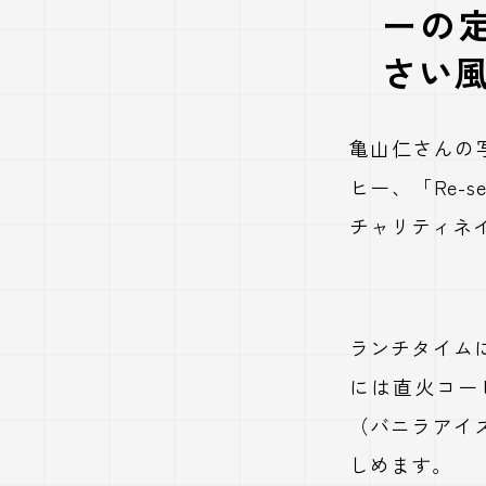
ーの
さい
亀山仁さんの
ヒー、「Re-
チャリティネ
ランチタイム
には直火コー
（バニラアイ
しめます。