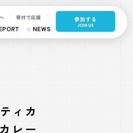
へ
寄付で応援
参加する
JOIN US
EPORT
NEWS
リティカ
カレー