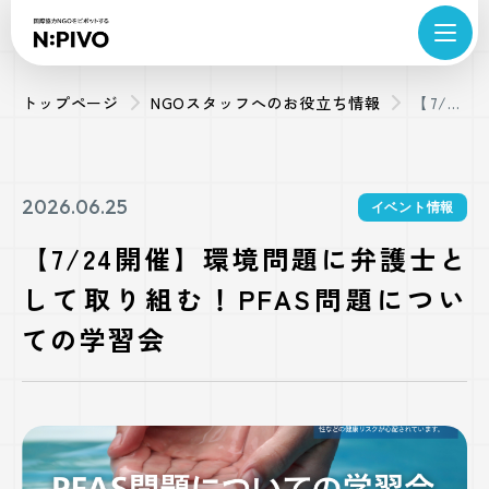
トップページ
NGOスタッフへのお役立ち情報
【7/24
開催】
環境問
題に弁
2026.06.25
イベント情報
護士と
【7/24開催】環境問題に弁護士と
して取
して取り組む！PFAS問題につい
り組
む！
ての学習会
PFAS
問題に
ついて
の学習
会