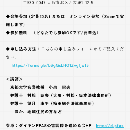
〒530-0047 大阪市北区西天満1-12-5
◆会場参加 (定員20名) または
オンライン参加（Zoomで実
施します）
◆参加無料 （どなたでも参加OKです/要申込）
◆申し込み方法：
こちらの申し込みフォームからご記入くだ
さい。
https://forms.gle/bSgQsLHQ1Zvgfjwt5
＜講師＞
京都大学名誉教授 小泉 昭夫
弁護士 村松 昭夫（大川・村松・坂本法律事務所）
弁護士 望月 康平（梅田総合法律事務所）
ほか、地域住民の方など
参考：ダイキンPFAS公害調停を進める会HP
http://d-pfas.