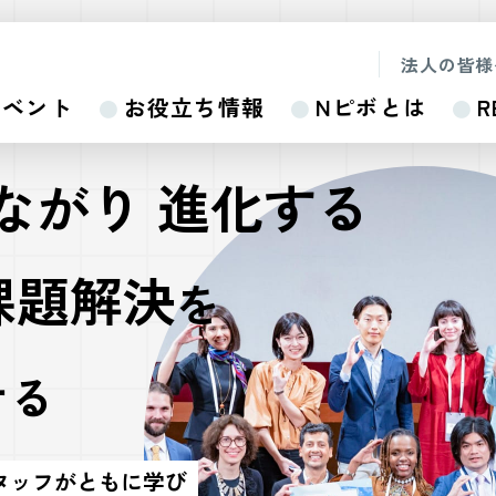
法人の皆様
イベント
お役立ち情報
Nピボとは
R
ながり 進化する
課題解決
を
せる
タッフがともに学び