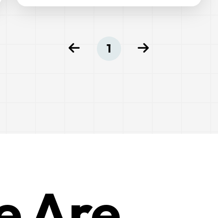
1
e Are