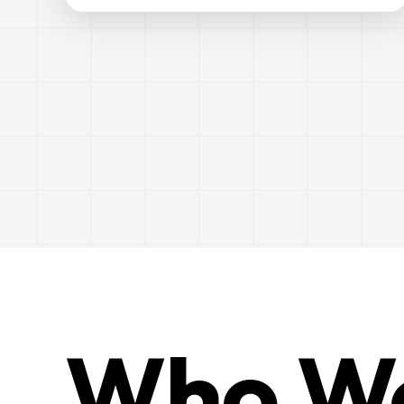
Who
W