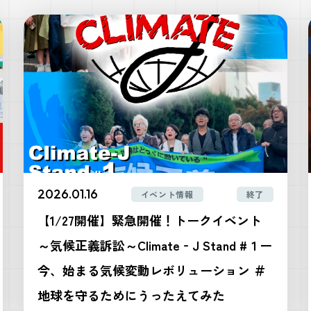
2026.01.16
イベント情報
終了
【1/27開催】緊急開催！トークイベント
～気候正義訴訟～Climate‐J Stand #１ー
今、始まる気候変動レボリューション ＃
地球を守るためにうったえてみた