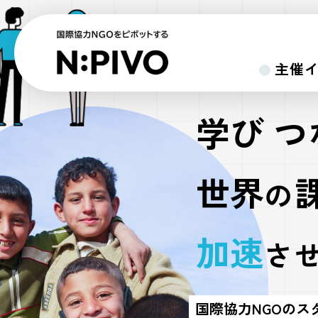
主催
学び つ
世界
の
加速
さ
国際協力NGOのス