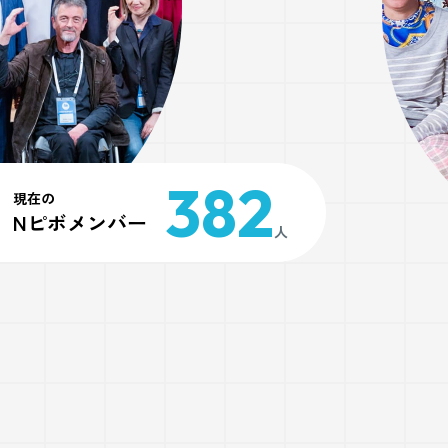
382
現在の
Nピボメンバー
人
 Inc.