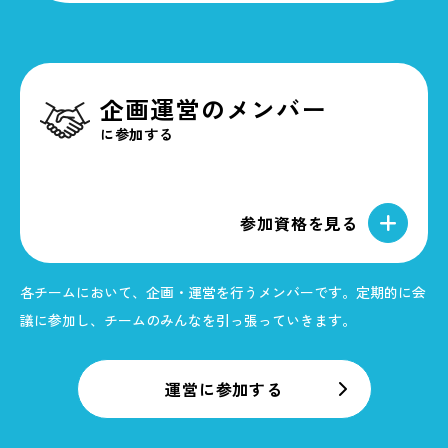
企画運営のメンバー
運営の参加資格
に参加する
日本の国際協力NGOで活動するスタッフである
こと。年齢・契約形態等不問。
※役員・インターン・ボランティア含む
参加資格を見る
40代以下であること
各チームにおいて、企画・運営を行うメンバーです。定期的に会
閉じる
議に参加し、チームのみんなを引っ張っていきます。
運営に参加する