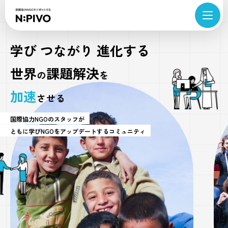
学び つながり 進化する
世界
課題解決
の
を
加速
させる
国際協力NGOのスタッフが
ともに学びNGOをアップデートするコミュニティ